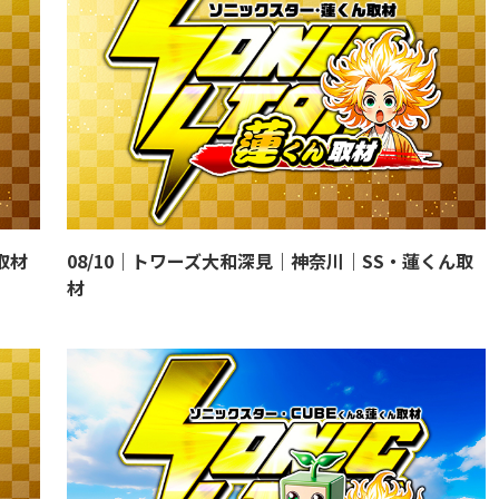
取材
08/10｜トワーズ大和深見｜神奈川｜SS・蓮くん取
材