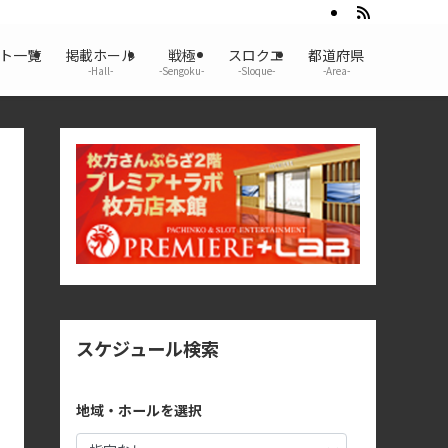
ント一覧
掲載ホール
戦極
スロクエ
都道府県
-Hall-
-Sengoku-
-Sloque-
-Area-
スケジュール検索
地域・ホールを選択