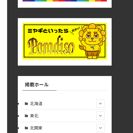
掲載ホール
北海道
東北
北関東