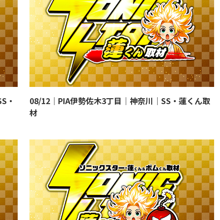
SS・
08/12｜PIA伊勢佐木3丁目｜神奈川｜SS・蓮くん取
材