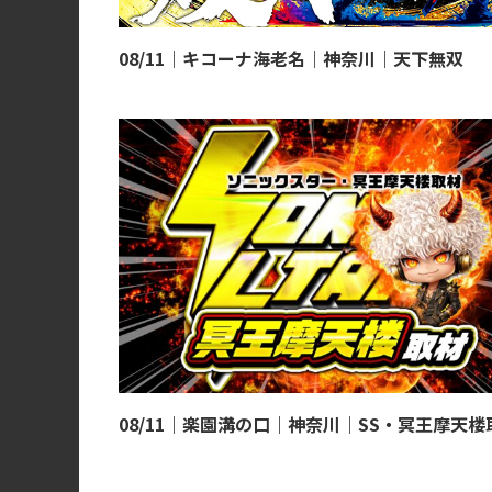
08/11｜キコーナ海老名｜神奈川｜天下無双
08/11｜楽園溝の口｜神奈川｜SS・冥王摩天楼