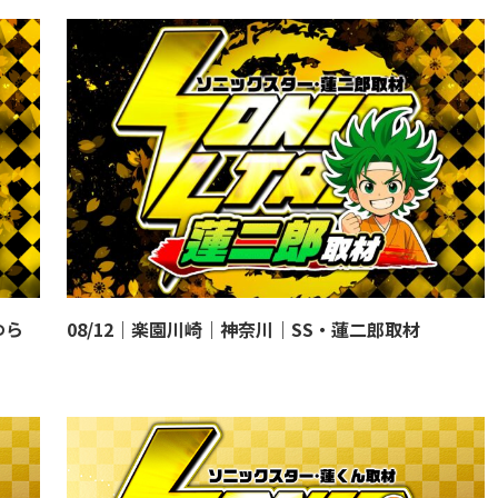
ゆら
08/12｜楽園川崎｜神奈川｜SS・蓮二郎取材