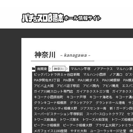
神奈川
– kanagawa –
南関東
神奈川
マルハン平塚
ノアアークス
マルハン茅
ビッグパンドラ井土ヶ谷店新館
マルハン小田原
ノア溝口
D'
PIA伊勢佐木3丁目
PIA厚木
PIA川崎ダイス
PIA川崎銀柳
PIA
アビバ上大岡
アビバ逗子駅前
アビバ関内
アビバ鶴見
エスパ
ガイア川崎スロット専門店
ガイアネクスト三ツ境
ガイアネクス
キコーナ小田原扇町
キコーナ戸塚
キコーナ海老名
キコーナ溝
グランキコーナ相模原
グランドアクア
グランドホール港南
サ
ザシティ/ベルシティ相模大野
ジアスセンター南
新！ガーデン四
スーパーD'ステーション平塚駅前
スーパースロットクラブZ
セブ
トワーズ麻溝台
トワーズ厚木
トワーズ大和深見
トワーズ相模
ピーアーク相模原
ピーアーク相模大野
プラザ上大岡アンドミラ
メガフェイス1180座間
やすだ大和
ユーコーラッキー37辻堂
横