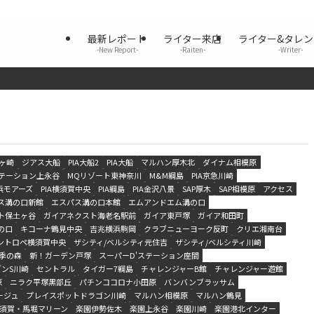
最新レポート
ライター来店
ライター&タレ
-New Report-
-Raiten-
-Writer-
ヶ崎
ジアス大船
PIA大船2
PIA大船
マルハン厚木北
ダイナム相模原
ステーション上永谷
MQリゾート東神奈川
M&M綱島
PIA京急川崎
横浜モアーズ
PIA横須賀中央
PIA綱島
PIA金沢八景
SAP厚木
SAP相模原
アクセス
ス溝の口新館
エスパス溝の口本館
エムアンドエム溝の口
ト保土ヶ谷
ガイアネクスト海老名駅前
ガイア東戸塚
ガイア和田町
の口
キコーナ鶴見中央
吉兆横浜駒岡
クラブニューヨーク反町
クリエ湘南台
ントロペ横須賀中央
ザシティ/ベルシティ元住吉
ザシティ/ベルシティ川崎
季の森
新！ガーデン戸塚
スーパーD'ステーション座間
ンS川崎
セントラル
タイガー7綱島
チャレンジャーB館
チャレンジャー遊館
原
ニラク平塚黒部丘
パチンココロナ小田原
バンバンブラッサム
ージュ
プレイスポットドラゴン川崎
マルハン相模原
マルハン鶴見
須賀・馬堀マリーン
楽園伊勢佐木
楽園上永谷
楽園川崎
楽園港北インター