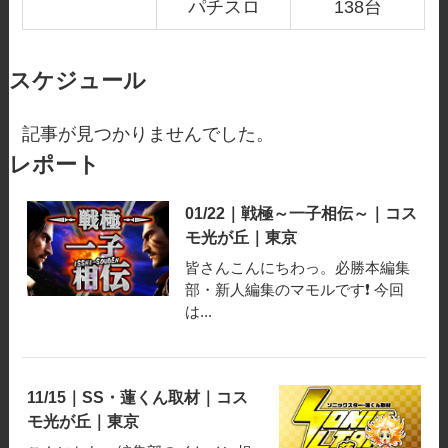
パチスロ
138台
スケジュール
記事が見つかりませんでした。
レポート
01/22｜戦極～一子相伝～｜コス
モ光が丘｜東京
皆さんこんにちわっ。必勝本編集
部・新人編集のマモルです❗️ 今回
は...
11/15｜SS・蓮くん取材｜コス
モ光が丘｜東京