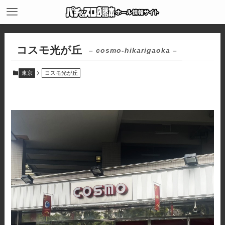
コスモ光が丘
– cosmo-hikarigaoka –
東京
コスモ光が丘