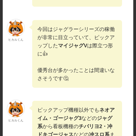
今回はジャグラーシリーズの稼働
が非常に目立っていて、ピックア
ヒカルくん
ップした
マイジャグV
は際立つ形
に👍
優秀台が多かったことは間違いな
さそうです🤔
ピックアップ機種以外でも
ネオア
イム・ゴージャグ3
などの
ジャグ
ヒカルくん
系
から看板機種の
チバリヨ2・冲
ドキゴージャス
などの
冲スロ系
ま