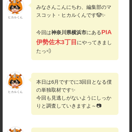
みなさんこんにちわ、編集部のマ
スコット・ヒカルくんです🤡✨
ヒカルくん
PIA
今回は
神奈川県横浜市
にある
伊勢佐木3丁目
にやってきまし
たっ💨
本日は6月ですでに3回目となる僕
の単独取材です✨
ヒカルくん
今回も見逃しがないようにしっか
りと調査していきますよ～📷