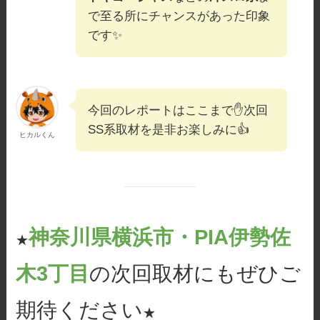
で至る所にチャンスがあった印象
です✨
今回のレポートはここまで✋次回
SS系取材を是非お楽しみに👍
ヒカルくん
神奈川県横浜市・
PIA伊勢佐
★
木3丁目
の次回取材にもぜひご
期待ください
★