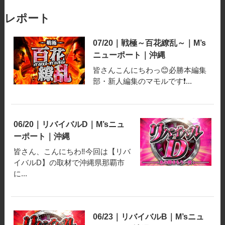
レポート
07/20｜戦極～百花繚乱～｜M’s
ニューポート｜沖縄
皆さんこんにちわっ😊必勝本編集
部・新人編集のマモルです❗️...
06/20｜リバイバルD｜M’sニュ
ーポート｜沖縄
皆さん、こんにちわ‼️今回は【リバ
イバルD】の取材で沖縄県那覇市
に...
06/23｜リバイバルB｜M’sニュ