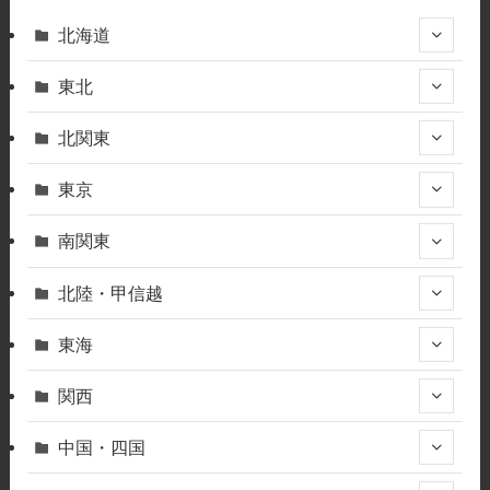
北海道
東北
北関東
東京
南関東
北陸・甲信越
東海
関西
中国・四国