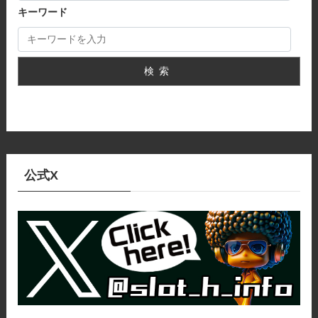
キーワード
検索
公式X