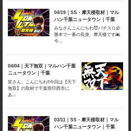
04/19｜SS・摩天楼取材｜マル
ハン千葉ニュータウン｜千葉
みなさんこんにちわ😈パチスロ必
勝本で一番の長身、摩天楼です🌆
今...
04/04｜天下無双｜マルハン千葉
ニュータウン｜千葉
皆さん、こんにちわ‼️今回は【天下
無双】の取材で千葉県印西市に
あ...
03/11｜SS・摩天楼取材｜マル
ハン千葉ニュータウン｜千葉