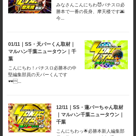
みなさんこんにちわ😈パチスロ必
勝本で一番の長身、摩天楼です🌆
今...
01/11｜SS・天パーくん取材｜
マルハン千葉ニュータウン｜千
葉
こんにちわ！パチスロ必勝本の中
堅編集部員の天パーくんです
🕶️...
12/11｜SS・蓮パーちゃん取材
｜マルハン千葉ニュータウン｜
千葉
こんにちわっ🌟必勝本新人編集部