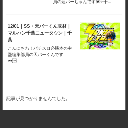
員の蓮パーちゃんです💓✨千...
12/01｜SS・天パーくん取材｜
マルハン千葉ニュータウン｜千
葉
こんにちわ！パチスロ必勝本の中
堅編集部員の天パーくんです
🕶️...
記事が見つかりませんでした。