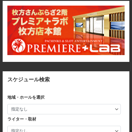
スケジュール検索
地域・ホールを選択
ライター・取材