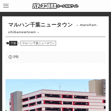
マルハン千葉ニュータウン
– maruhan-
chibanewtown –
千葉
マルハン千葉ニュータウン
PR