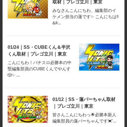
取材｜プレゴ立川｜東京
みなさんこんにちわ、編集部のイ
ケメン担当の蓮です✨ こんにちは‼
&#...
01/24｜SS・CUBEくん＆半沢
くん取材｜プレゴ立川｜東京
こんにちわ！パチスロ必勝本の中
堅編集部員のCUBEくんでやんす
🎲✨ ...
01/12｜SS・蓮パーちゃん取材
｜プレゴ立川｜東京
皆さんこんにちわっ🌟必勝本新人
編集部員の蓮パーちゃんです💓'...