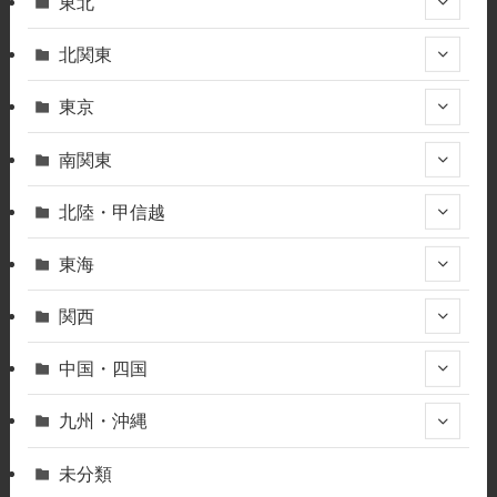
東北
北関東
東京
南関東
北陸・甲信越
東海
関西
中国・四国
九州・沖縄
未分類