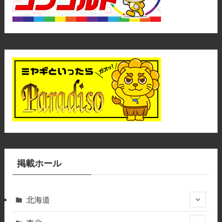
掲載ホール
北海道