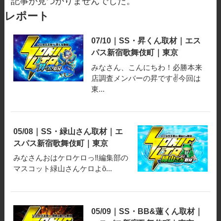
記事が見つかりませんでした。
レポート
07/10｜SS・昇くん取材｜エス
パス新宿歌舞伎町｜東京
みなさん、こんにちわ！必勝本来
店調査メンバーの昇です✌️今回は
東...
05/08｜SS・緑山さん取材｜エ
スパス新宿歌舞伎町｜東京
みなさんおはケロケロっ‼️編集部の
マスコット緑山さんケロよὃ...
05/09｜SS・BB&蓮くん取材｜