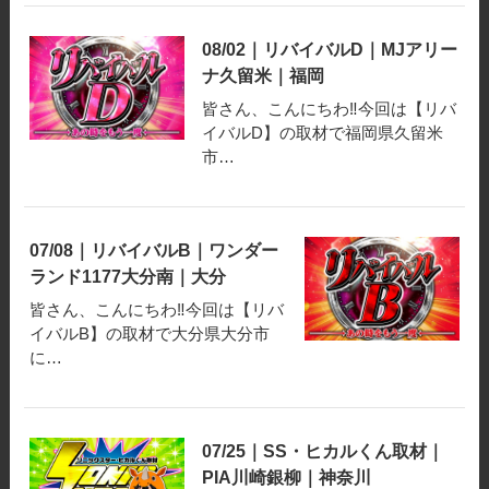
08/02｜リバイバルD｜MJアリー
ナ久留米｜福岡
皆さん、こんにちわ‼️今回は【リバ
イバルD】の取材で福岡県久留米
市…
07/08｜リバイバルB｜ワンダー
ランド1177大分南｜大分
皆さん、こんにちわ‼️今回は【リバ
イバルB】の取材で大分県大分市
に…
07/25｜SS・ヒカルくん取材｜
PIA川崎銀柳｜神奈川