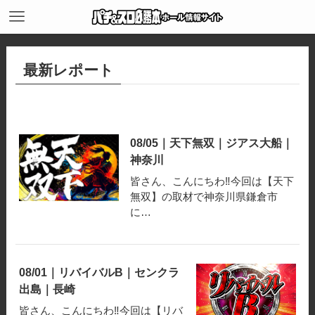
最新レポート
08/05｜天下無双｜ジアス大船｜
神奈川
皆さん、こんにちわ‼️今回は【天下
無双】の取材で神奈川県鎌倉市
に…
08/01｜リバイバルB｜センクラ
出島｜長崎
皆さん、こんにちわ‼️今回は【リバ