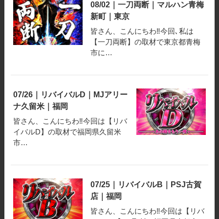
08/02｜一刀両断｜マルハン青梅
新町｜東京
皆さん、こんにちわ‼️今回､私は
【一刀両断】の取材で東京都青梅
市に…
07/26｜リバイバルD｜MJアリー
ナ久留米｜福岡
皆さん、こんにちわ‼️今回は【リバ
イバルD】の取材で福岡県久留米
市…
07/25｜リバイバルB｜PSJ古賀
店｜福岡
皆さん、こんにちわ‼️今回は【リバ