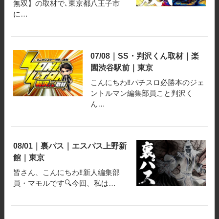
無双】の取材で､東京都八王子市
に…
07/08｜SS・判沢くん取材｜楽
園渋谷駅前｜東京
こんにちわ‼️パチスロ必勝本のジェ
ントルマン編集部員こと判沢く
ん…
08/01｜裏パス｜エスパス上野新
館｜東京
皆さん、こんにちわ‼️新人編集部
員・マモルです🔍今回、私は…