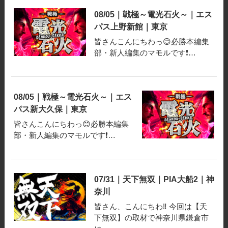
08/05｜戦極～電光石火～｜エス
パス上野新館｜東京
皆さんこんにちわっ😊必勝本編集
部・新人編集のマモルです❗️…
08/05｜戦極～電光石火～｜エス
パス新大久保｜東京
皆さんこんにちわっ😊必勝本編集
部・新人編集のマモルです❗️…
07/31｜天下無双｜PIA大船2｜神
奈川
皆さん、こんにちわ‼️ 今回は【天
下無双】の取材で神奈川県鎌倉市