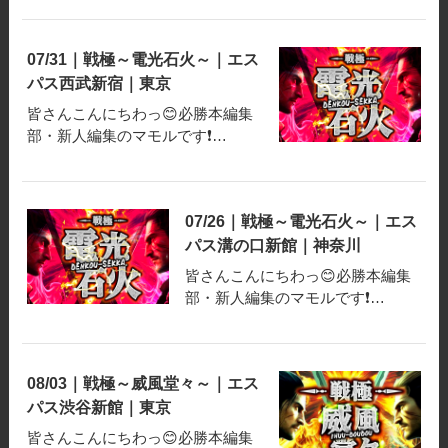
07/31｜戦極～電光石火～｜エス
パス西武新宿｜東京
皆さんこんにちわっ😊必勝本編集
部・新人編集のマモルです❗️…
07/26｜戦極～電光石火～｜エス
パス溝の口新館｜神奈川
皆さんこんにちわっ😊必勝本編集
部・新人編集のマモルです❗️…
08/03｜戦極～威風堂々～｜エス
パス渋谷新館｜東京
皆さんこんにちわっ😊必勝本編集