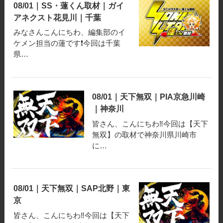
08/01｜SS・蓮くん取材｜ガイ
アネクスト花見川｜千葉
みなさんこんにちわ、編集部のイ
ケメン担当の蓮です❗️今回は千葉
県…
08/01｜天下無双｜PIA京急川崎
｜神奈川
皆さん、こんにちわ‼️今回は【天下
無双】の取材で神奈川県川崎市
に…
08/01｜天下無双｜SAP北野｜東
京
皆さん、こんにちわ‼️今回は【天下