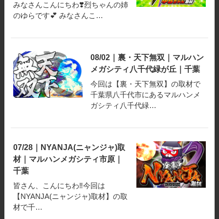
みなさんこんにちわ❣️烈ちゃんの姉
のゆらです💕 みなさんこ…
08/02｜裏・天下無双｜マルハン
メガシティ八千代緑が丘｜千葉
今回は【裏・天下無双】の取材で
千葉県八千代市にあるマルハンメ
ガシティ八千代緑…
07/28｜NYANJA(ニャンジャ)取
材｜マルハンメガシティ市原｜
千葉
皆さん、こんにちわ‼️今回は
【NYANJA(ニャンジャ)取材】の取
材で千…