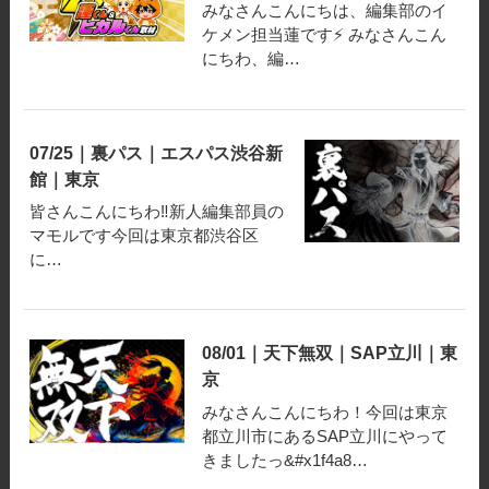
みなさんこんにちは、編集部のイ
ケメン担当蓮です⚡ みなさんこん
にちわ、編…
07/25｜裏パス｜エスパス渋谷新
館｜東京
皆さんこんにちわ‼️新人編集部員の
マモルです今回は東京都渋谷区
に…
08/01｜天下無双｜SAP立川｜東
京
みなさんこんにちわ！今回は東京
都立川市にあるSAP立川にやって
きましたっ&#x1f4a8…