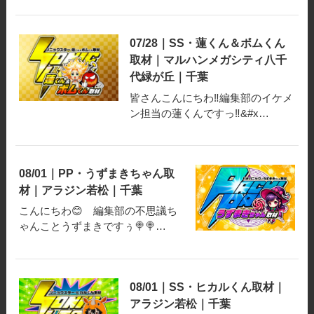
07/28｜SS・蓮くん＆ボムくん
取材｜マルハンメガシティ八千
代緑が丘｜千葉
皆さんこんにちわ‼️編集部のイケメ
ン担当の蓮くんですっ‼&#x…
08/01｜PP・うずまきちゃん取
材｜アラジン若松｜千葉
こんにちわ😊 編集部の不思議ち
ゃんことうずまきですぅ🍭🍭…
08/01｜SS・ヒカルくん取材｜
アラジン若松｜千葉