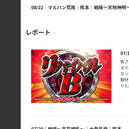
08/22｜マルハン荒尾｜熊本｜戦極～天地神明
レポート
07
皆さ
るマ
なっ
取材
りと
07/20｜戦極～百花繚乱～｜大劇長嶺｜熊本