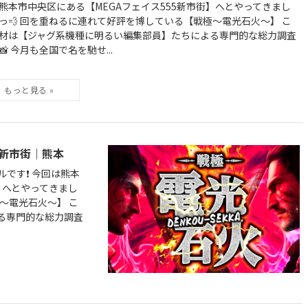
熊本市中央区にある【MEGAフェイス555新市街】へとやってきまし
っ💨 回を重ねるに連れて好評を博している【戦極～電光石火～】 こ
材は【ジャグ系機種に明るい編集部員】たちによる専門的な総力調査
📸 今月も全国で名を馳せ...
5新市街｜熊本
す❗️ 今回は熊本
】へとやってきまし
～電光石火～】 こ
る専門的な総力調査