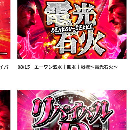
バイバ
08/15｜エーワン泗水｜熊本｜戦極～電光石火～