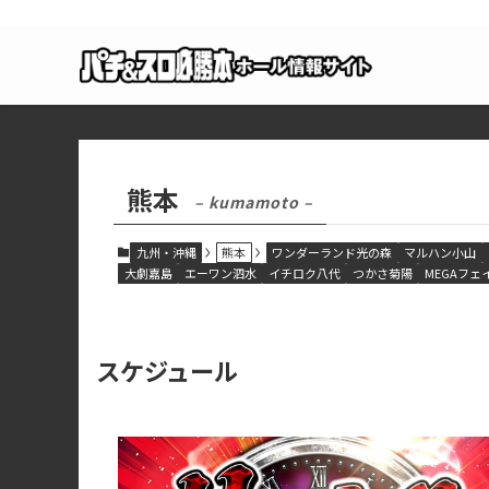
熊本
– kumamoto –
九州・沖縄
熊本
ワンダーランド光の森
マルハン小山
大劇嘉島
エーワン泗水
イチロク八代
つかさ菊陽
MEGAフェ
スケジュール