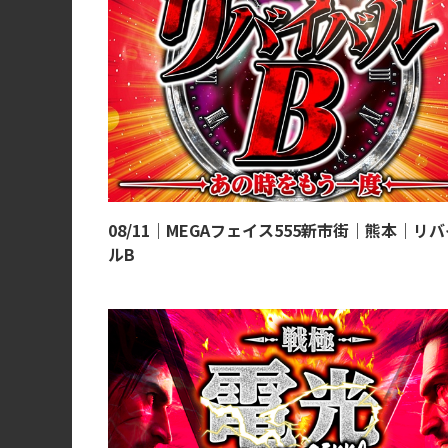
08/11｜MEGAフェイス555新市街｜熊本｜リ
ルB