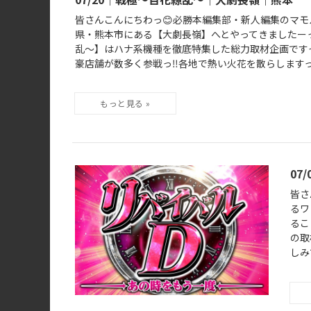
皆さんこんにちわっ😊必勝本編集部・新人編集のマモル
県・熊本市にある【大劇長嶺】へとやってきましたーっ
乱～】はハナ系機種を徹底特集した総力取材企画ですっ
豪店舗が数多く参戦っ‼️各地で熱い火花を散らしますっ🌺
07
皆さ
るワ
るこ
の取
しみで