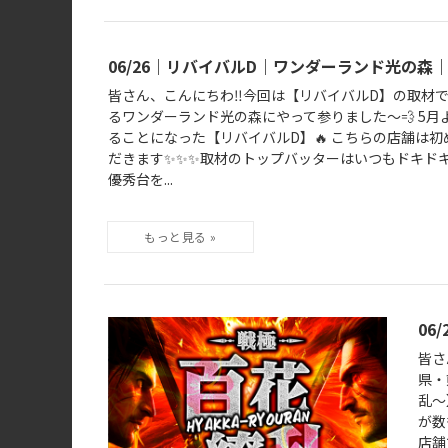
06/26｜リバイバルD｜ワンダーランド光の森
皆さん、こんにちわ‼️今回は【リバイバルD】の取材
るワンダーランド光の森にやって参りました～💨 5
ることになった【リバイバルD】🔥 こちらの店舗は
だきます✨✨✨取材のトップバッターはいつもドキド
優秀台を...
06
皆さ
県・
乱～
が数
店舗で