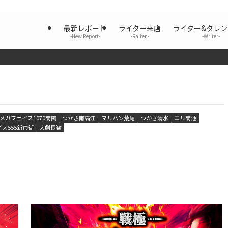
最新レポート
ライター来店
ライター&タレ
-New Report-
-Raiten-
-Writer-
メガフェイス1070菊陽
つかさ南高江
マルハン荒尾
つかさ清水
エル菊池
イス555新市街
大劇長嶺