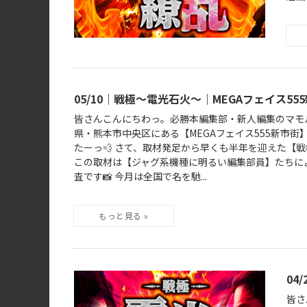
05/10｜戦極～電光石火～｜MEGAフェイス55
皆さんこんにちわっ。必勝本編集部・新人編集のマモルで
県・熊本市中央区にある【MEGAフェイス555新市街
たーっ💨 さて、取材発足から早くも半年を迎えた【
この取材は【ジャグ系機種に明るい編集部員】たちに
査です📸 今月は全国で名を馳...
04
皆さ