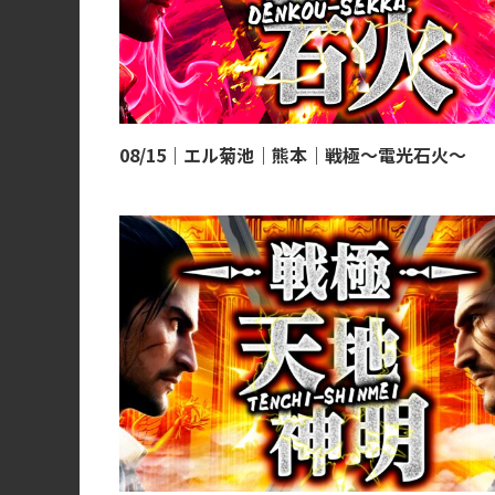
08/15｜エル菊池｜熊本｜戦極～電光石火～