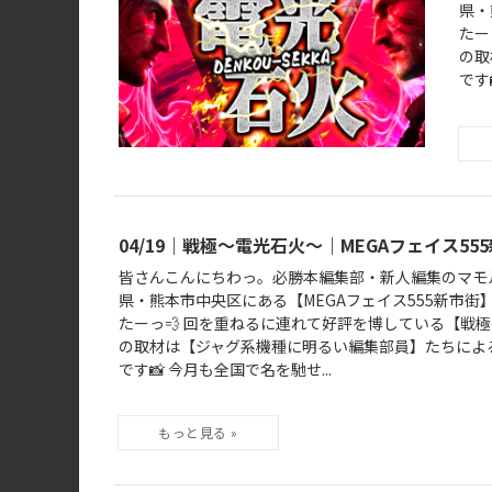
県・
たー
の取
です
04/19｜戦極～電光石火～｜MEGAフェイス55
皆さんこんにちわっ。必勝本編集部・新人編集のマモルで
県・熊本市中央区にある【MEGAフェイス555新市街
たーっ💨 回を重ねるに連れて好評を博している【戦極
の取材は【ジャグ系機種に明るい編集部員】たちによ
です📸 今月も全国で名を馳せ...