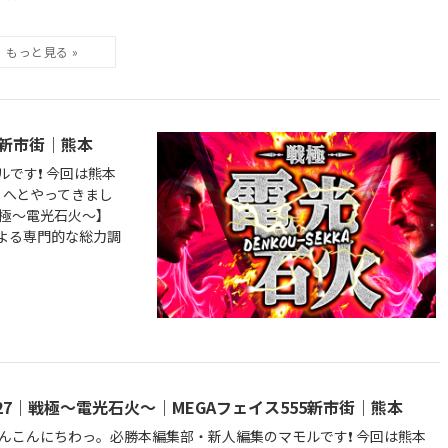
5新市街｜熊本
す❗️ 今回は熊本
】へとやってきまし
戦極～電光石火～】
よる専門的な総力調
/27｜戦極～電光石火～｜MEGAフェイス555新市街｜熊本
んこんにちわっ。必勝本編集部・新人編集のマモルです❗️ 今回は熊本