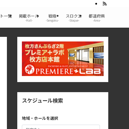
ント一覧
掲載ホール
戦極
スロクエ
都道府県
-Hall-
-Sengoku-
-Sloque-
-Area-
スケジュール検索
地域・ホールを選択