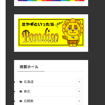
掲載ホール
北海道
東北
北関東