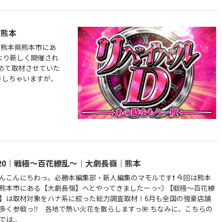
｜熊本
で熊本県熊本市にあ
月より新しく開催され
初めて取材させていた
キしちゃいますが、
/20｜戦極～百花繚乱～｜大劇長嶺｜熊本
んこんにちわっ。必勝本編集部・新人編集のマモルです❗️ 今回は熊本
熊本市にある【大劇長嶺】へとやってきましたーっ💨 【戦極～百花繚
】は取材対象をハナ系に絞った総力調査取材！6月も全国の強豪店舗
多く参戦っ‼️ 各地で熱い火花を散らしますっ🌺 ちなみに、こちらの
は...