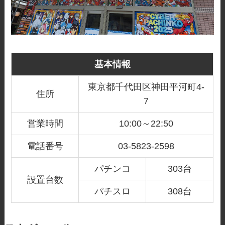
基本情報
東京都千代田区神田平河町4-
住所
7
営業時間
10:00～22:50
電話番号
03-5823-2598
パチンコ
303台
設置台数
パチスロ
308台