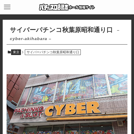
サイバーパチンコ秋葉原昭和通り口
–
cyber-akihabara –
東京
サイバーパチンコ秋葉原昭和通り口