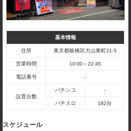
基本情報
住所
東京都板橋区大山東町21-5
営業時間
10:00～22:45
電話番号
-
パチンコ
-
設置台数
パチスロ
182台
スケジュール