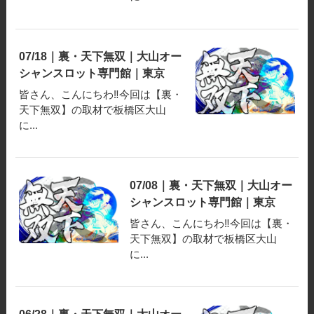
07/18｜裏・天下無双｜大山オー
シャンスロット専門館｜東京
皆さん、こんにちわ‼️今回は【裏・
天下無双】の取材で板橋区大山
に...
07/08｜裏・天下無双｜大山オー
シャンスロット専門館｜東京
皆さん、こんにちわ‼️今回は【裏・
天下無双】の取材で板橋区大山
に...