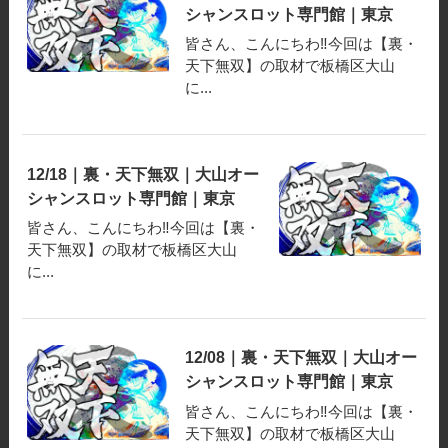
シャンスロット専門館｜東京
皆さん、こんにちわ‼️今回は【裏・
天下無双】の取材で板橋区大山
に...
12/18｜裏・天下無双｜大山オー
シャンスロット専門館｜東京
皆さん、こんにちわ‼️今回は【裏・
天下無双】の取材で板橋区大山
に...
12/08｜裏・天下無双｜大山オー
シャンスロット専門館｜東京
皆さん、こんにちわ‼️今回は【裏・
天下無双】の取材で板橋区大山