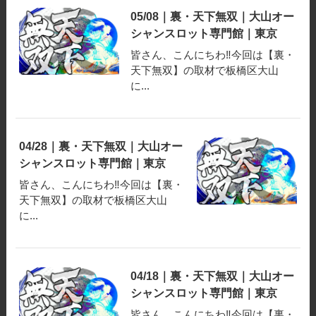
05/08｜裏・天下無双｜大山オー
シャンスロット専門館｜東京
皆さん、こんにちわ‼️今回は【裏・
天下無双】の取材で板橋区大山
に...
04/28｜裏・天下無双｜大山オー
シャンスロット専門館｜東京
皆さん、こんにちわ‼️今回は【裏・
天下無双】の取材で板橋区大山
に...
04/18｜裏・天下無双｜大山オー
シャンスロット専門館｜東京
皆さん、こんにちわ‼️今回は【裏・