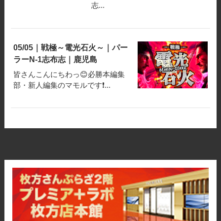
志...
05/05｜戦極～電光石火～｜パー
ラーN-1志布志｜鹿児島
皆さんこんにちわっ😊必勝本編集
部・新人編集のマモルです❗️...