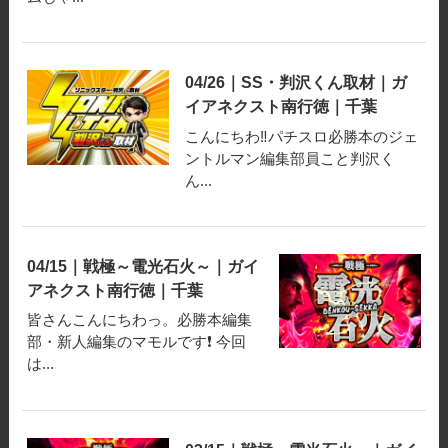
04/26｜SS・判沢くん取材｜ガ
イアネクスト南行徳｜千葉
こんにちわ‼️パチスロ必勝本のジェ
ントルマン編集部員こと判沢く
ん...
04/15｜戦極～電光石火～｜ガイ
アネクスト南行徳｜千葉
皆さんこんにちわっ。必勝本編集
部・新人編集のマモルです❗️ 今回
は...