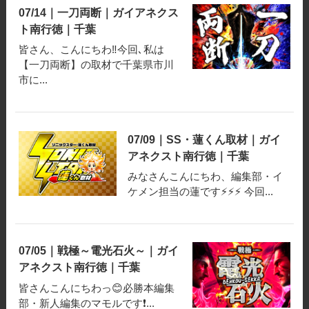
07/14｜一刀両断｜ガイアネクス
ト南行徳｜千葉
皆さん、こんにちわ‼️今回､私は
【一刀両断】の取材で千葉県市川
市に...
07/09｜SS・蓮くん取材｜ガイ
アネクスト南行徳｜千葉
みなさんこんにちわ、編集部・イ
ケメン担当の蓮です⚡⚡⚡ 今回...
07/05｜戦極～電光石火～｜ガイ
アネクスト南行徳｜千葉
皆さんこんにちわっ😊必勝本編集
部・新人編集のマモルです❗️...