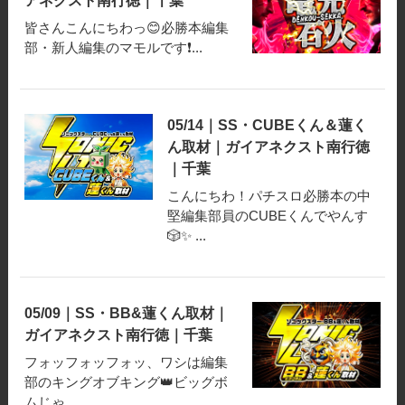
アネクスト南行徳｜千葉
皆さんこんにちわっ😊必勝本編集
部・新人編集のマモルです❗️...
05/14｜SS・CUBEくん＆蓮く
ん取材｜ガイアネクスト南行徳
｜千葉
こんにちわ！パチスロ必勝本の中
堅編集部員のCUBEくんでやんす
🎲✨ ...
05/09｜SS・BB&蓮くん取材｜
ガイアネクスト南行徳｜千葉
フォッフォッフォッ、ワシは編集
部のキングオブキング👑ビッグボ
ムじゃ...