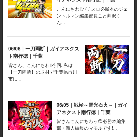
こんにちわ‼️パチスロ必勝本のジェ
ントルマン編集部員こと判沢く
ん...
06/06｜一刀両断｜ガイアネクス
ト南行徳｜千葉
皆さん、こんにちわ‼️今回､私は
【一刀両断】の取材で千葉県市川
市に...
06/05｜戦極～電光石火～｜ガイ
アネクスト南行徳｜千葉
皆さんこんにちわっ😊必勝本編集
部・新人編集のマモルです❗️...