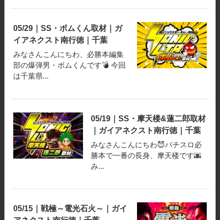
05/29｜SS・ボムくん取材｜ガ
イアネクスト南行徳｜千葉
みなさんこんにちわ、必勝本編集
部の爆弾男・ボムくんです💣 今回
は千葉県...
05/19｜SS・摩天楼&蓮二郎取材
｜ガイアネクスト南行徳｜千葉
みなさんこんにちわ😈パチスロ必
勝本で一番の長身、摩天楼です🌆
み...
05/15｜戦極～電光石火～｜ガイ