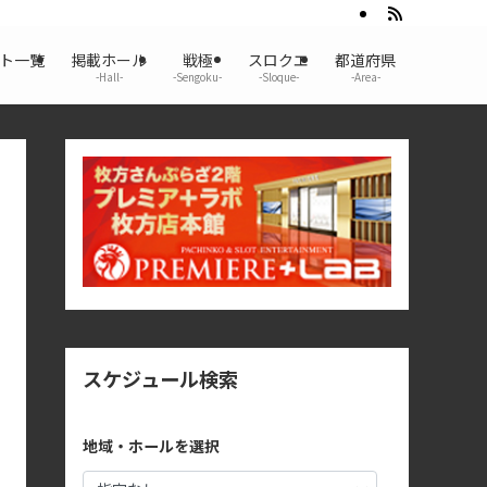
ント一覧
掲載ホール
戦極
スロクエ
都道府県
-Hall-
-Sengoku-
-Sloque-
-Area-
スケジュール検索
地域・ホールを選択