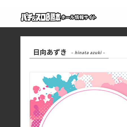
日向あずき
– hinata azuki –