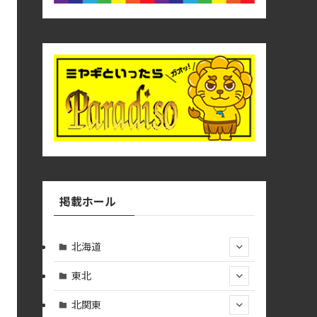
掲載ホール
北海道
東北
北関東