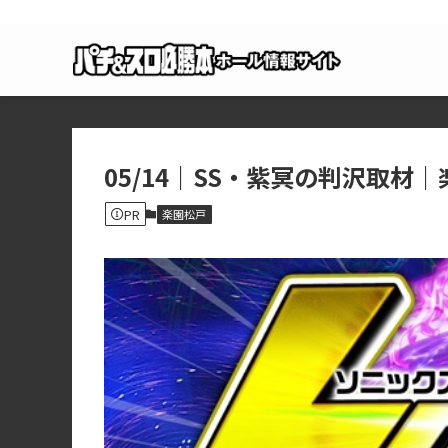
05/14｜SS・紫冥の判沢取材
PR
楽園松戸